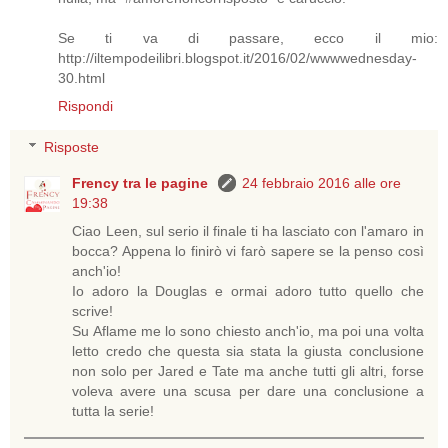
Se ti va di passare, ecco il mio:
http://iltempodeilibri.blogspot.it/2016/02/wwwwednesday-
30.html
Rispondi
Risposte
Frency tra le pagine
24 febbraio 2016 alle ore
19:38
Ciao Leen, sul serio il finale ti ha lasciato con l'amaro in
bocca? Appena lo finirò vi farò sapere se la penso così
anch'io!
Io adoro la Douglas e ormai adoro tutto quello che
scrive!
Su Aflame me lo sono chiesto anch'io, ma poi una volta
letto credo che questa sia stata la giusta conclusione
non solo per Jared e Tate ma anche tutti gli altri, forse
voleva avere una scusa per dare una conclusione a
tutta la serie!