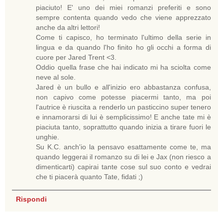
piaciuto! E' uno dei miei romanzi preferiti e sono
sempre contenta quando vedo che viene apprezzato
anche da altri lettori!
Come ti capisco, ho terminato l'ultimo della serie in
lingua e da quando l'ho finito ho gli occhi a forma di
cuore per Jared Trent <3.
Oddio quella frase che hai indicato mi ha sciolta come
neve al sole.
Jared è un bullo e all'inizio ero abbastanza confusa,
non capivo come potesse piacermi tanto, ma poi
l'autrice è riuscita a renderlo un pasticcino super tenero
e innamorarsi di lui è semplicissimo! E anche tate mi è
piaciuta tanto, soprattutto quando inizia a tirare fuori le
unghie.
Su K.C. anch'io la pensavo esattamente come te, ma
quando leggerai il romanzo su di lei e Jax (non riesco a
dimenticarti) capirai tante cose sul suo conto e vedrai
che ti piacerà quanto Tate, fidati ;)
Rispondi