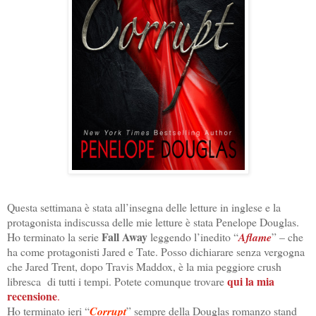
Questa settimana è stata all’insegna delle letture in inglese e la
protagonista indiscussa delle mie letture è stata Penelope Douglas.
Fall Away
Ho terminato la serie
leggendo l’inedito “
Aflame
” – che
ha come protagonisti Jared e Tate. Posso dichiarare senza vergogna
che Jared Trent, dopo Travis Maddox, è la mia peggiore crush
qui la mia
libresca di tutti i tempi. Potete comunque trovare
recensione
.
Ho terminato ieri “
Corrupt
” sempre della Douglas romanzo stand