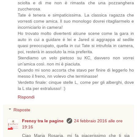
sciolta e di me non è rimasta che una pozzanghera
zuccherosa.
Tate è tenera e simpaticissima. La classica ragazza che
vorresti come amica. Il suo monologo dovrei ritagliarmelo e
incorniciarlo in camera!
Ho trovato molto divertenti alcune scene come la gara in
auto in cui a guidare è lei e Jared si aggrappa al sedile
quasi preoccupato, quella in cui Tate si intrufola in camera,
poi, resterà in assoluto la mia preferita.
Stendiamo un velo pietoso su KC, davvero non vorrei
un'amica così. non mi è piaciuta.
Quando mi sono accorta che stavo per finire di leggerlo ho
messo il freno, nn volevo che terminasse!
Verdetto finale: cinque stelle L, come per gli alberghi, dove
la L sta per extralusso! :)
Rispondi
Risposte
Frency tra le pagine
24 febbraio 2016 alle ore
19:16
Ciao Maria Rosaria, mi fa piacerissimo che ti sia