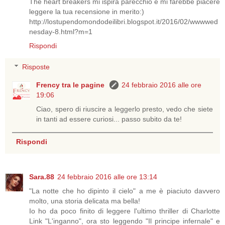
The heart breakers mi ispira parecchio e mi farebbe piacere
leggere la tua recensione in merito:)
http://lostupendomondodeilibri.blogspot.it/2016/02/wwwwed
nesday-8.html?m=1
Rispondi
Risposte
Frency tra le pagine
24 febbraio 2016 alle ore
19:06
Ciao, spero di riuscire a leggerlo presto, vedo che siete
in tanti ad essere curiosi... passo subito da te!
Rispondi
Sara.88
24 febbraio 2016 alle ore 13:14
"La notte che ho dipinto il cielo" a me è piaciuto davvero
molto, una storia delicata ma bella!
Io ho da poco finito di leggere l'ultimo thriller di Charlotte
Link "L'inganno", ora sto leggendo "Il principe infernale" e