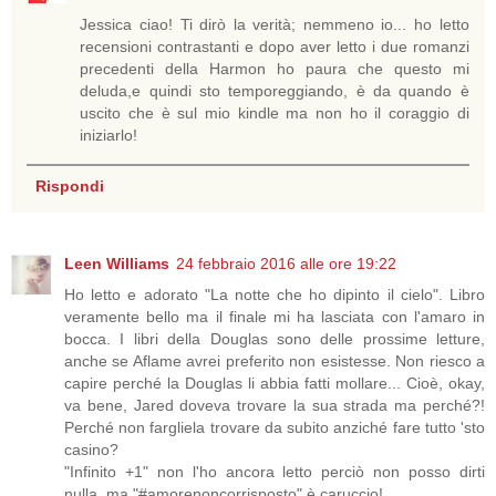
Jessica ciao! Ti dirò la verità; nemmeno io... ho letto
recensioni contrastanti e dopo aver letto i due romanzi
precedenti della Harmon ho paura che questo mi
deluda,e quindi sto temporeggiando, è da quando è
uscito che è sul mio kindle ma non ho il coraggio di
iniziarlo!
Rispondi
Leen Williams
24 febbraio 2016 alle ore 19:22
Ho letto e adorato "La notte che ho dipinto il cielo". Libro
veramente bello ma il finale mi ha lasciata con l'amaro in
bocca. I libri della Douglas sono delle prossime letture,
anche se Aflame avrei preferito non esistesse. Non riesco a
capire perché la Douglas li abbia fatti mollare... Cioè, okay,
va bene, Jared doveva trovare la sua strada ma perché?!
Perché non fargliela trovare da subito anziché fare tutto 'sto
casino?
"Infinito +1" non l'ho ancora letto perciò non posso dirti
nulla, ma "#amorenoncorrisposto" è caruccio!