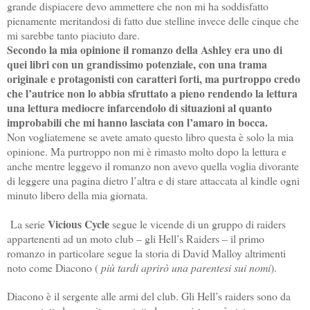
grande dispiacere devo ammettere che non mi ha soddisfatto
pienamente meritandosi di fatto due stelline invece delle cinque che
mi sarebbe tanto piaciuto dare.
Secondo la mia opinione il romanzo della Ashley era uno di
quei libri con un grandissimo potenziale, con una trama
originale e protagonisti con caratteri forti, ma purtroppo credo
che l’autrice non lo abbia sfruttato a pieno rendendo la lettura
una lettura mediocre infarcendolo di situazioni al quanto
improbabili che mi hanno lasciata con l’amaro in bocca.
Non vogliatemene se avete amato questo libro questa è solo la mia
opinione. Ma purtroppo non mi è rimasto molto dopo la lettura e
anche mentre leggevo il romanzo non avevo quella voglia divorante
di leggere una pagina dietro l’altra e di stare attaccata al kindle ogni
minuto libero della mia giornata.
Vicious Cycle
La serie
segue le vicende di un gruppo di raiders
appartenenti ad un moto club – gli Hell’s Raiders – il primo
romanzo in particolare segue la storia di David Malloy altrimenti
noto come Diacono (
più tardi aprirò una parentesi sui nomi
).
Diacono è il sergente alle armi del club. Gli Hell’s raiders sono da