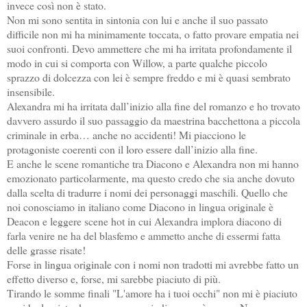
invece così non è stato.
Non mi sono sentita in sintonia con lui e anche il suo passato
difficile non mi ha minimamente toccata, o fatto provare empatia nei
suoi confronti. Devo ammettere che mi ha irritata profondamente il
modo in cui si comporta con Willow, a parte qualche piccolo
sprazzo di dolcezza con lei è sempre freddo e mi è quasi sembrato
insensibile.
Alexandra mi ha irritata dall’inizio alla fine del romanzo e ho trovato
davvero assurdo il suo passaggio da maestrina bacchettona a piccola
criminale in erba… anche no accidenti! Mi piacciono le
protagoniste coerenti con il loro essere dall’inizio alla fine.
E anche le scene romantiche tra Diacono e Alexandra non mi hanno
emozionato particolarmente, ma questo credo che sia anche dovuto
dalla scelta di tradurre i nomi dei personaggi maschili. Quello che
noi conosciamo in italiano come Diacono in lingua originale è
Deacon e leggere scene hot in cui Alexandra implora diacono di
farla venire ne ha del blasfemo e ammetto anche di essermi fatta
delle grasse risate!
Forse in lingua originale con i nomi non tradotti mi avrebbe fatto un
effetto diverso e, forse, mi sarebbe piaciuto di più.
Tirando le somme finali "L'amore ha i tuoi occhi" non mi è piaciuto