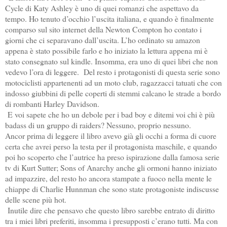
Cycle di Katy Ashley è uno di quei romanzi che aspettavo da
tempo. Ho tenuto d’occhio l’uscita italiana, e quando è finalmente
comparso sul sito internet della Newton Compton ho contato i
giorni che ci separavano dall’uscita. L’ho ordinato su amazon
appena è stato possibile farlo e ho iniziato la lettura appena mi è
stato consegnato sul kindle. Insomma, era uno di quei libri che non
vedevo l’ora di leggere. Del resto i protagonisti di questa serie sono
motociclisti appartenenti ad un moto club, ragazzacci tatuati che con
indosso giubbini di pelle coperti di stemmi calcano le strade a bordo
di rombanti Harley Davidson.
E voi sapete che ho un debole per i bad boy e ditemi voi chi è più
badass di un gruppo di raiders? Nessuno, proprio nessuno.
Ancor prima di leggere il libro avevo già gli occhi a forma di cuore
certa che avrei perso la testa per il protagonista maschile, e quando
poi ho scoperto che l’autrice ha preso ispirazione dalla famosa serie
tv di Kurt Sutter; Sons of Anarchy anche gli ormoni hanno iniziato
ad impazzire, del resto ho ancora stampate a fuoco nella mente le
chiappe di Charlie Hunnman che sono state protagoniste indiscusse
delle scene più hot.
Inutile dire che pensavo che questo libro sarebbe entrato di diritto
tra i miei libri preferiti, insomma i presupposti c’erano tutti. Ma con