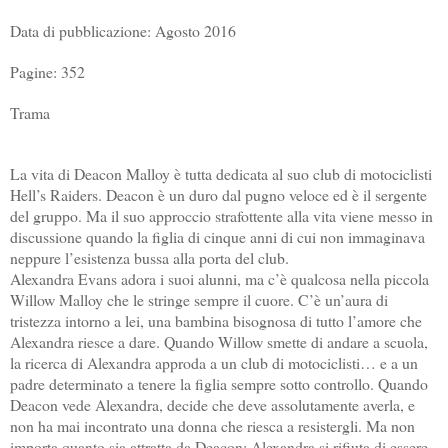
Data di pubblicazione: Agosto 2016
Pagine: 352
Trama
La vita di Deacon Malloy è tutta dedicata al suo club di motociclisti
Hell’s Raiders. Deacon è un duro dal pugno veloce ed è il sergente
del gruppo. Ma il suo approccio strafottente alla vita viene messo in
discussione quando la figlia di cinque anni di cui non immaginava
neppure l’esistenza bussa alla porta del club.
Alexandra Evans adora i suoi alunni, ma c’è qualcosa nella piccola
Willow Malloy che le stringe sempre il cuore. C’è un’aura di
tristezza intorno a lei, una bambina bisognosa di tutto l’amore che
Alexandra riesce a dare. Quando Willow smette di andare a scuola,
la ricerca di Alexandra approda a un club di motociclisti… e a un
padre determinato a tenere la figlia sempre sotto controllo. Quando
Deacon vede Alexandra, decide che deve assolutamente averla, e
non ha mai incontrato una donna che riesca a resistergli. Ma non
importa quanto sia attratta da Deacon: Alexandra si rifiuta di essere