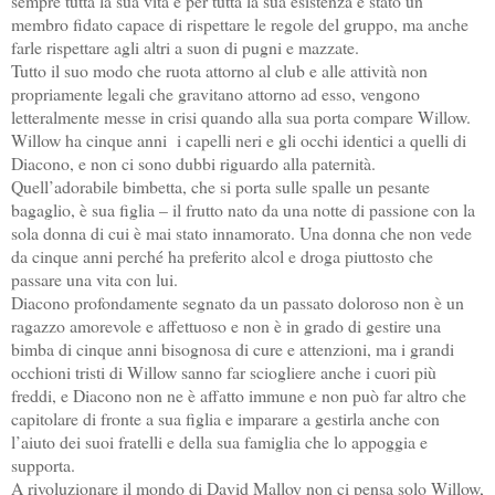
sempre tutta la sua vita e per tutta la sua esistenza è stato un
membro fidato capace di rispettare le regole del gruppo, ma anche
farle rispettare agli altri a suon di pugni e mazzate.
Tutto il suo modo che ruota attorno al club e alle attività non
propriamente legali che gravitano attorno ad esso, vengono
letteralmente messe in crisi quando alla sua porta compare Willow.
Willow ha cinque anni i capelli neri e gli occhi identici a quelli di
Diacono, e non ci sono dubbi riguardo alla paternità.
Quell’adorabile bimbetta, che si porta sulle spalle un pesante
bagaglio, è sua figlia – il frutto nato da una notte di passione con la
sola donna di cui è mai stato innamorato. Una donna che non vede
da cinque anni perché ha preferito alcol e droga piuttosto che
passare una vita con lui.
Diacono profondamente segnato da un passato doloroso non è un
ragazzo amorevole e affettuoso e non è in grado di gestire una
bimba di cinque anni bisognosa di cure e attenzioni, ma i grandi
occhioni tristi di Willow sanno far sciogliere anche i cuori più
freddi, e Diacono non ne è affatto immune e non può far altro che
capitolare di fronte a sua figlia e imparare a gestirla anche con
l’aiuto dei suoi fratelli e della sua famiglia che lo appoggia e
supporta.
A rivoluzionare il mondo di David Malloy non ci pensa solo Willow,