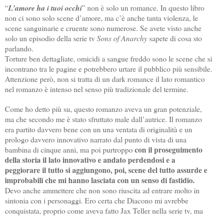
“
L’amore ha i tuoi occhi
” non è solo un romance. In questo libro
non ci sono solo scene d’amore, ma c’è anche tanta violenza, le
scene sanguinarie e cruente sono numerose. Se avete visto anche
solo un episodio della serie tv
Sons of Anarchy
sapete di cosa sto
parlando.
Torture ben dettagliate, omicidi a sangue freddo sono le scene che si
incontrano tra le pagine e potrebbero urtare il pubblico più sensibile.
Attenzione però, non si tratta di un dark romance il lato romantico
nel romanzo è intenso nel senso più tradizionale del termine.
Come ho detto più su, questo romanzo aveva un gran potenziale,
ma che secondo me è stato sfruttato male dall’autrice. Il romanzo
era partito davvero bene con un una ventata di originalità e un
prologo davvero innovativo narrato dal punto di vista di una
con il proseguimento
bambina di cinque anni, ma poi purtroppo
della storia il lato innovativo e andato perdendosi e a
peggiorare il tutto si aggiungono, poi, scene del tutto assurde e
improbabili che mi hanno lasciata con un senso di fastidio.
Devo anche ammettere che non sono riuscita ad entrare molto in
sintonia con i personaggi. Ero certa che Diacono mi avrebbe
conquistata, proprio come aveva fatto Jax Teller nella serie tv, ma