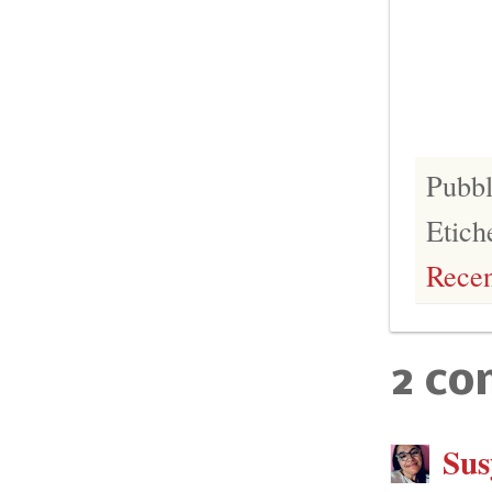
Pubbl
Etich
Recen
2 co
Sus