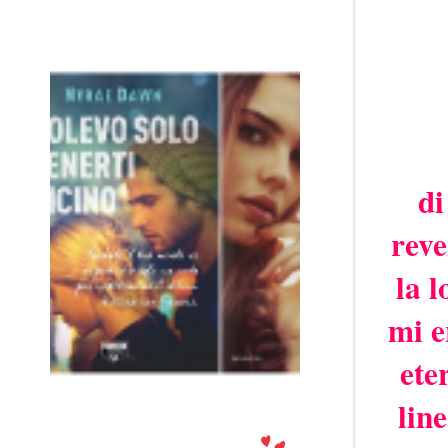
di
reve
la 
mi e
ete
lin