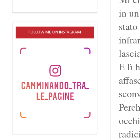
in un
stato
FOLLOW ME ON INSTAGRAM
infra
lasci
E lì 
affas
sconv
Perch
occhi
radic