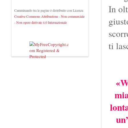
In ol
Camminando tra le pagine
è distribuito con Licenza
Creative Commons Attribuzione - Non commerciale
giust
- Non opere derivate 4.0 Internazionale
scorr
ti la
«Wo
mia
lont
un’