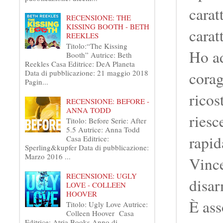
carat
RECENSIONE: THE
KISSING BOOTH - BETH
carat
REEKLES
Titolo:“The Kissing
Ho ad
Booth” Autrice: Beth
Reekles Casa Editrice: DeA Planeta
Data di pubblicazione: 21 maggio 2018
corag
Pagin...
ricos
RECENSIONE: BEFORE -
ANNA TODD
riesc
Titolo: Before Serie: After
5.5 Autrice: Anna Todd
rapid
Casa Editrice:
Sperling&kupfer Data di pubblicazione:
Marzo 2016 ...
Vince
RECENSIONE: UGLY
disar
LOVE - COLLEEN
HOOVER
È ass
Titolo: Ugly Love Autrice:
Colleen Hoover Casa
Editrice: Atria Books Anno di