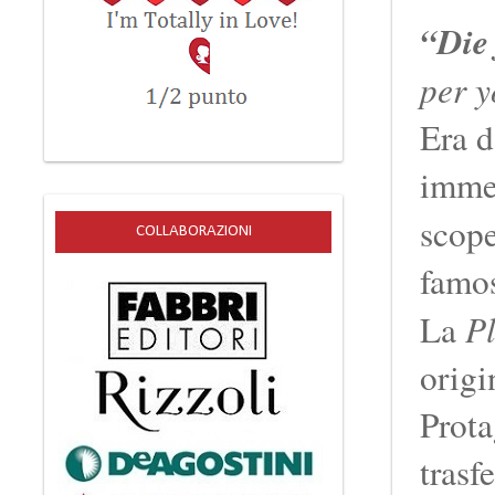
“Die
per y
Era d
immer
scope
COLLABORAZIONI
famos
P
La
origi
Prota
trasf