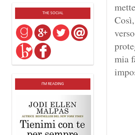
mette
THE SOCIAL
Così,
verso
prote
mia f
impos
I'M READING