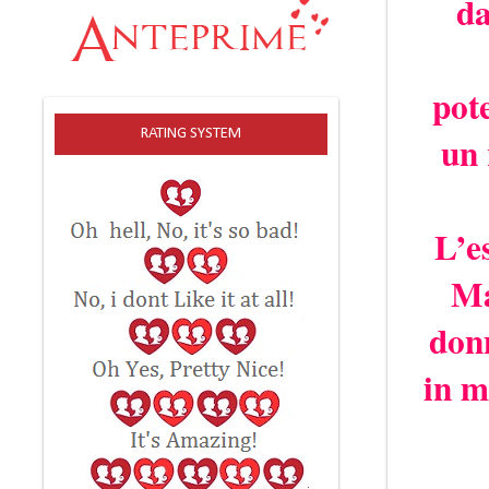
da
pot
RATING SYSTEM
un 
L’e
Ma
donn
in m