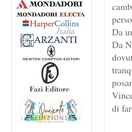
camb
perso
Da un
Da Ne
dovut
tranq
posan
Vince
di fa