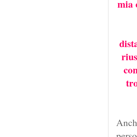
mia 
dist
riu
con
tr
Anche
perso