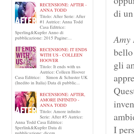
oppur
RECENSIONE: AFTER -
ANNA TODD
di u
Titolo: After Serie: After
#1 Autrice: Anna Todd
Casa Editrice:
Sperling&Kupfer Anno di
Amy 
pubblicazione: 2015 Pagine:...
bello
RECENSIONE: IT ENDS
WITH US - COLLEEN
HOOVER
gli a
Titolo: It ends with us
Autrice: Colleen Hoover
appre
Casa Editrice: Simon & Schuster UK
(Inedito in Italia) Data di pubblic...
Quest
RECENSIONE: AFTER,
AMORE INFINITO -
inven
ANNA TODD
Titolo: Amore infinito
ambie
Serie: After #5 Autrice:
Anna Todd Casa Editrice:
I per
Sperlink&Kupfer Data di
pubblicazione: dicem...