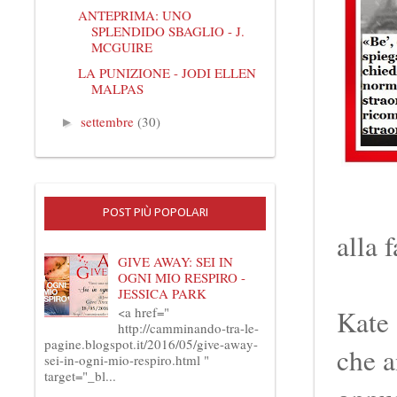
ANTEPRIMA: UNO
SPLENDIDO SBAGLIO - J.
MCGUIRE
LA PUNIZIONE - JODI ELLEN
MALPAS
settembre
(30)
►
POST PIÙ POPOLARI
alla 
GIVE AWAY: SEI IN
OGNI MIO RESPIRO -
JESSICA PARK
<a href="
Kate 
http://camminando-tra-le-
pagine.blogspot.it/2016/05/give-away-
che a
sei-in-ogni-mio-respiro.html "
target="_bl...