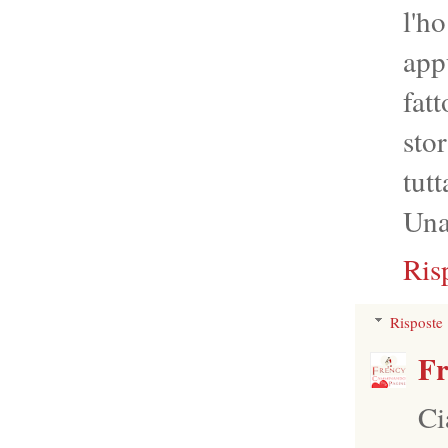
l'h
app
fat
sto
tutt
Una
Ris
Risposte
Fr
Ci