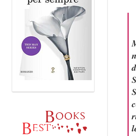
M
n
d
S
S
c
r
l