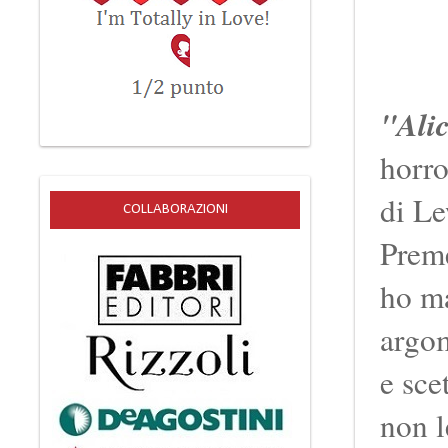
"Ali
horro
di Le
COLLABORAZIONI
Preme
ho ma
argom
e sce
non l