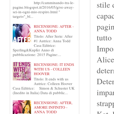
stile
http://camminando-tra-le-
pagine.blogspot.it/2016/05/give-away-
sei-in-ogni-mio-respiro.html "
capac
target="_bl...
pagin
RECENSIONE: AFTER -
ANNA TODD
tutto
Titolo: After Serie: After
#1 Autrice: Anna Todd
Casa Editrice:
Impos
Sperling&Kupfer Anno di
pubblicazione: 2015 Pagine:...
Alice
RECENSIONE: IT ENDS
deter
WITH US - COLLEEN
HOOVER
Deter
Titolo: It ends with us
Autrice: Colleen Hoover
Casa Editrice: Simon & Schuster UK
impar
(Inedito in Italia) Data di pubblic...
strap
RECENSIONE: AFTER,
AMORE INFINITO -
Kat, 
ANNA TODD