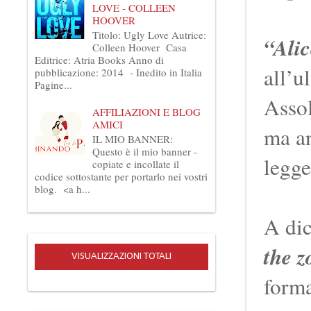
LOVE - COLLEEN
HOOVER
Titolo: Ugly Love Autrice:
“Ali
Colleen Hoover Casa
Editrice: Atria Books Anno di
all’u
pubblicazione: 2014 - Inedito in Italia
Pagine...
Assol
AFFILIAZIONI E BLOG
AMICI
ma an
IL MIO BANNER:
Questo è il mio banner -
legge
copiate e incollate il
codice sottostante per portarlo nei vostri
blog. <a h...
A dic
the z
VISUALIZZAZIONI TOTALI
forma