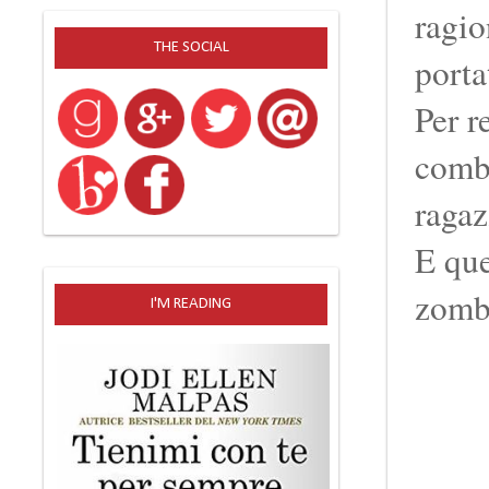
ragio
THE SOCIAL
porta
Per r
comba
ragaz
E que
zomb
I'M READING