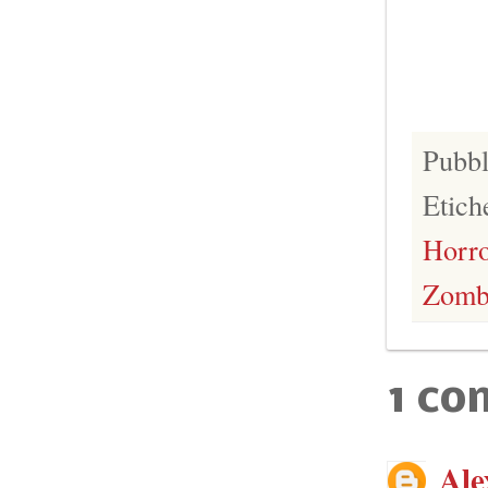
Pubbl
Etich
Horro
Zomb
1 c
Ale