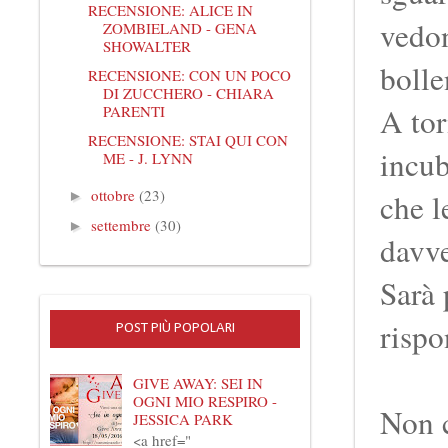
RECENSIONE: ALICE IN
vedon
ZOMBIELAND - GENA
SHOWALTER
boll
RECENSIONE: CON UN POCO
DI ZUCCHERO - CHIARA
A tor
PARENTI
RECENSIONE: STAI QUI CON
incub
ME - J. LYNN
ottobre
(23)
che l
►
settembre
(30)
►
davv
Sarà 
rispo
POST PIÙ POPOLARI
GIVE AWAY: SEI IN
OGNI MIO RESPIRO -
Non c
JESSICA PARK
<a href="