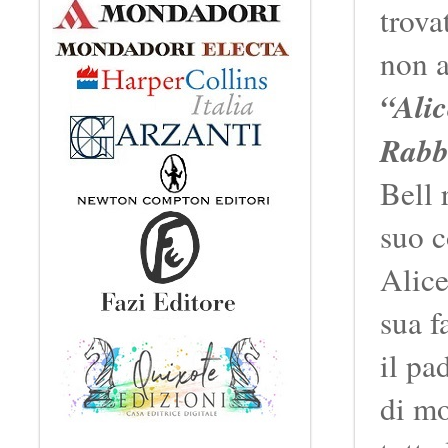
trova
non a
“Ali
Rabb
Bell 
suo c
Alice
sua f
il pa
di mo