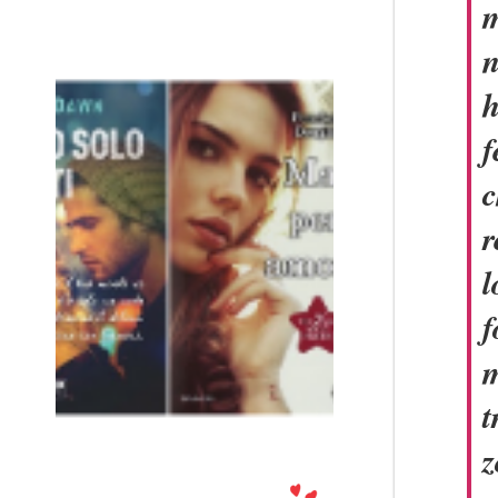
m
n
h
f
c
r
l
f
m
t
z