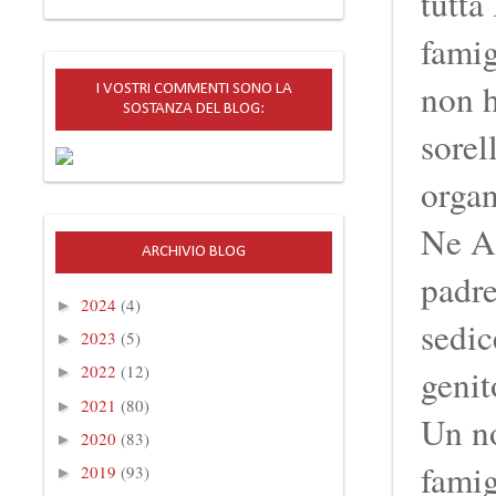
tutta
famig
non h
I VOSTRI COMMENTI SONO LA
SOSTANZA DEL BLOG:
sorel
organ
Ne Al
ARCHIVIO BLOG
padre
2024
(4)
►
sedic
2023
(5)
►
2022
(12)
genit
►
2021
(80)
►
Un no
2020
(83)
►
fami
2019
(93)
►