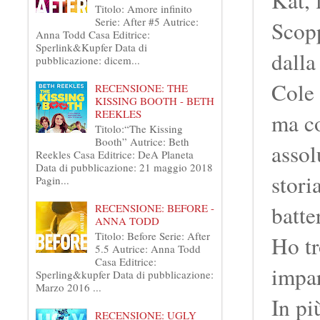
Titolo: Amore infinito
Serie: After #5 Autrice:
Scopp
Anna Todd Casa Editrice:
Sperlink&Kupfer Data di
dalla
pubblicazione: dicem...
Cole 
RECENSIONE: THE
KISSING BOOTH - BETH
REEKLES
ma co
Titolo:“The Kissing
Booth” Autrice: Beth
assol
Reekles Casa Editrice: DeA Planeta
Data di pubblicazione: 21 maggio 2018
stori
Pagin...
batte
RECENSIONE: BEFORE -
ANNA TODD
Titolo: Before Serie: After
Ho tr
5.5 Autrice: Anna Todd
Casa Editrice:
impar
Sperling&kupfer Data di pubblicazione:
Marzo 2016 ...
In pi
RECENSIONE: UGLY