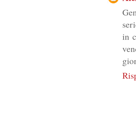
Gen
ser
in 
ven
gio
Ris